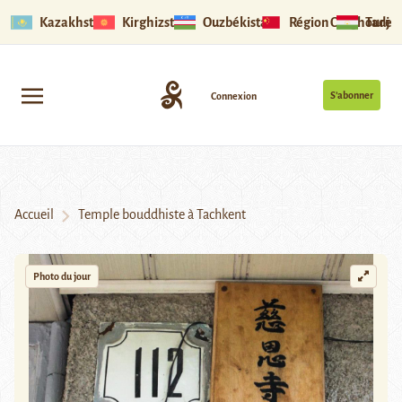
Kazakhstan
Kirghizstan
Ouzbékistan
Région Ouïghoure
Tadjik
S’abonner
Connexion
Accueil
Temple bouddhiste à Tachkent
Photo du jour