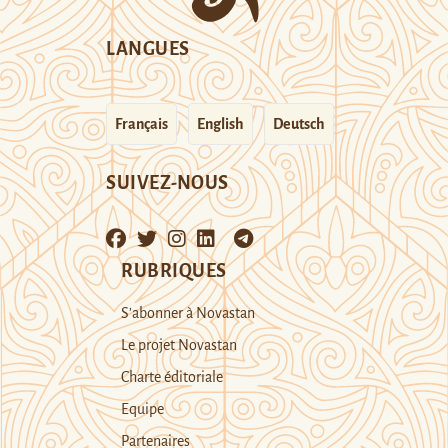
LANGUES
Français
English
Deutsch
SUIVEZ-NOUS
RUBRIQUES
S’abonner à Novastan
Le projet Novastan
Charte éditoriale
Equipe
Partenaires