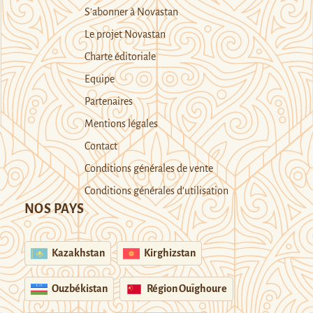
S’abonner à Novastan
Le projet Novastan
Charte éditoriale
Equipe
Partenaires
Mentions légales
Contact
Conditions générales de vente
Conditions générales d’utilisation
NOS PAYS
Kazakhstan
Kirghizstan
Ouzbékistan
Région Ouïghoure