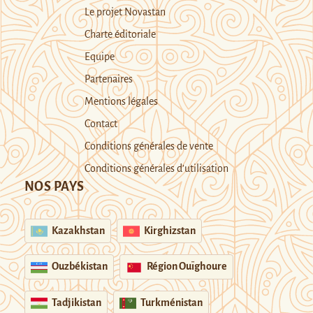
Le projet Novastan
Charte éditoriale
Equipe
Partenaires
Mentions légales
Contact
Conditions générales de vente
Conditions générales d’utilisation
NOS PAYS
Kazakhstan
Kirghizstan
Ouzbékistan
Région Ouïghoure
Tadjikistan
Turkménistan