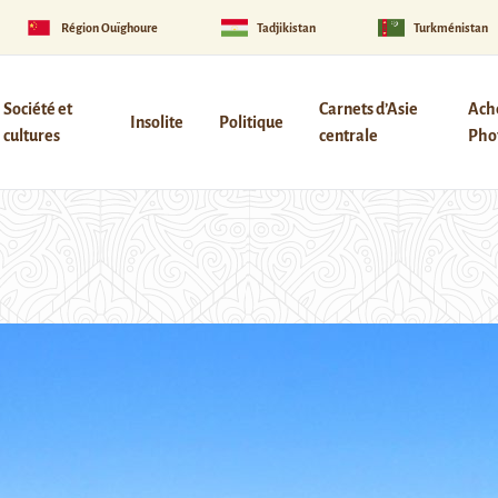
Région Ouïghoure
Tadjikistan
Turkménistan
Société et
Carnets d’Asie
Ach
Insolite
Politique
cultures
centrale
Phot