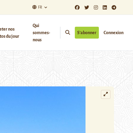
FR
Qui
eter nos
sommes-
S’abonner
Connexion
os du jour
nous