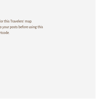
r this Travelers' map.
 your posts before using this
rtcode.