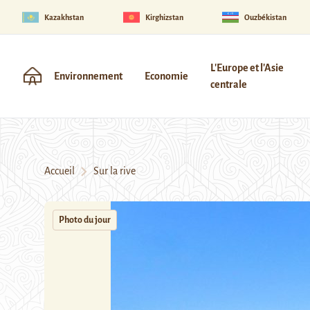
Kazakhstan
Kirghizstan
Ouzbékistan
L'Europe et l'Asie
Environnement
Economie
centrale
Accueil
Sur la rive
Photo du jour