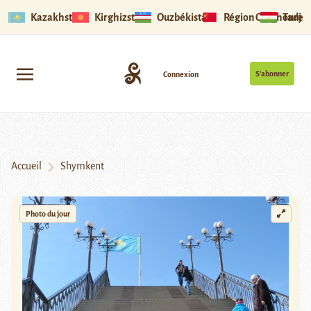
Kazakhstan
Kirghizstan
Ouzbékistan
Région Ouïghoure
Tadjik
S’abonner
Connexion
Accueil
Shymkent
Photo du jour