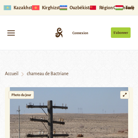
Kazakhstan
Kirghizstan
Ouzbékistan
Région Ouïghoure
Tadjik
S’abonner
Connexion
Accueil
chameau de Bactriane
Photo du jour