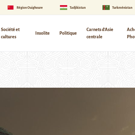
Région Ouïghoure
Tadjikistan
Turkménistan
Société et
Carnets d’Asie
Ach
Insolite
Politique
cultures
centrale
Phot