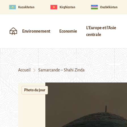
Kazakhstan
Kirghizstan
Ouzbékistan
L'Europe et l'Asie
Environnement
Economie
centrale
Accueil
Samarcande – Shahi Zinda
Photo du jour