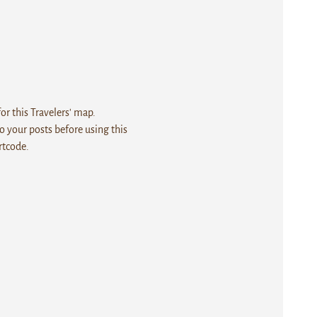
r this Travelers' map.
 your posts before using this
rtcode.