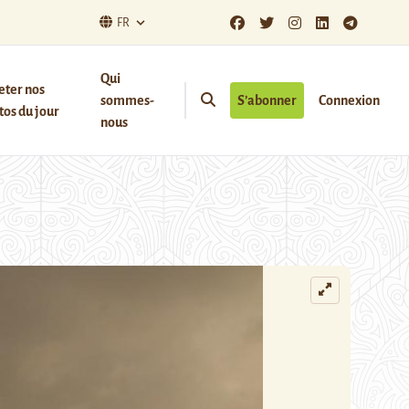
FR
Qui
eter nos
sommes-
S’abonner
Connexion
os du jour
nous