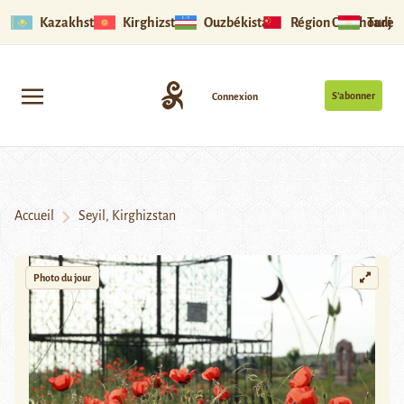
Kazakhstan
Kirghizstan
Ouzbékistan
Région Ouïghoure
Tadjik
S’abonner
Connexion
Accueil
Seyil, Kirghizstan
Photo du jour