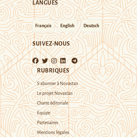
LANGUES
Français
English
Deutsch
SUIVEZ-NOUS
RUBRIQUES
S’abonner à Novastan
Le projet Novastan
Charte éditoriale
Equipe
Partenaires
Mentions légales