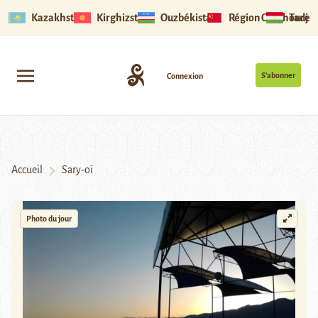
Kazakhstan
Kirghizstan
Ouzbékistan
Région Ouïghoure
Tadjik
S’abonner
Connexion
Accueil
Sary-oï
Photo du jour