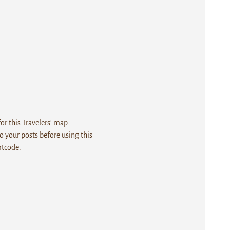
r this Travelers' map.
 your posts before using this
rtcode.