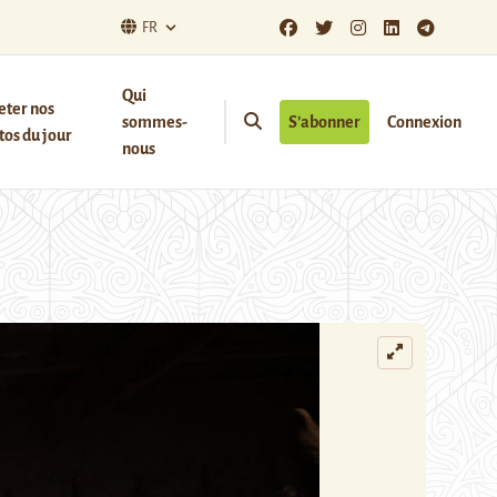
FR
Qui
eter nos
sommes-
S’abonner
Connexion
os du jour
nous