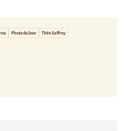
rou
Photo du Jour
Théo Saffroy