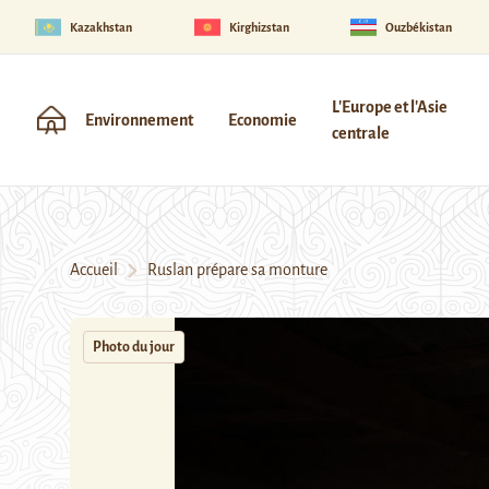
Kazakhstan
Kirghizstan
Ouzbékistan
L'Europe et l'Asie
Environnement
Economie
centrale
Accueil
Ruslan prépare sa monture
Photo du jour