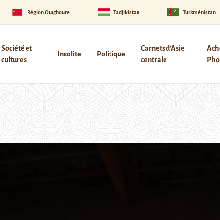
Région Ouïghoure
Tadjikistan
Turkménistan
Société et
Carnets d’Asie
Ach
Insolite
Politique
cultures
centrale
Phot