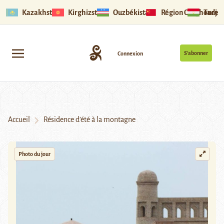
Kazakhstan
Kirghizstan
Ouzbékistan
Région Ouïghoure
Tadjik
S’abonner
Connexion
Accueil
Résidence d’été à la montagne
Photo du jour