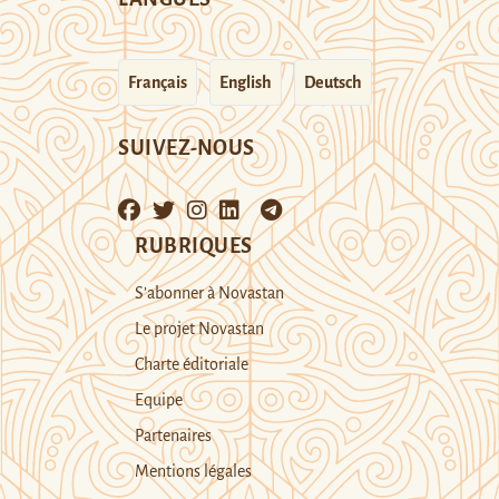
Français
English
Deutsch
SUIVEZ-NOUS
RUBRIQUES
S’abonner à Novastan
Le projet Novastan
Charte éditoriale
Equipe
Partenaires
Mentions légales