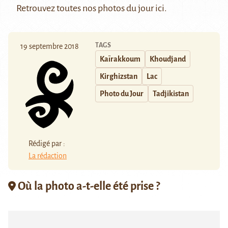
Retrouvez toutes nos photos du jour
ici
.
TAGS
19 septembre 2018
Kaïrakkoum
Khoudjand
Kirghizstan
Lac
Photo du Jour
Tadjikistan
Rédigé par :
La rédaction
Où la photo a-t-elle été prise ?