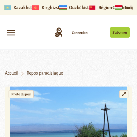
Kazakhstan
Kirghizstan
Ouzbékistan
Région Ouïghoure
Tadjik
S’abonner
Connexion
Accueil
Repos paradisiaque
Photo du jour