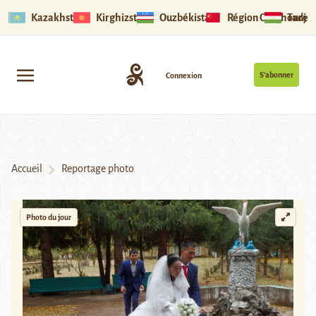
Kazakhstan
Kirghizstan
Ouzbékistan
Région Ouïghoure
Tadjik
S’abonner
Connexion
Accueil
Reportage photo
Photo du jour