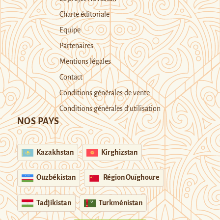
Charte éditoriale
Equipe
Partenaires
Mentions légales
Contact
Conditions générales de vente
Conditions générales d’utilisation
NOS PAYS
Kazakhstan
Kirghizstan
Ouzbékistan
Région Ouïghoure
Tadjikistan
Turkménistan