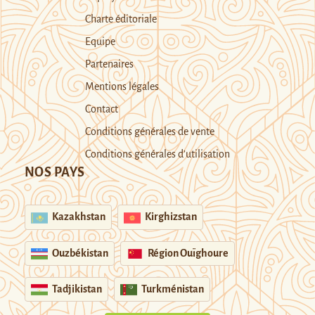
Charte éditoriale
Equipe
Partenaires
Mentions légales
Contact
Conditions générales de vente
Conditions générales d’utilisation
NOS PAYS
Kazakhstan
Kirghizstan
Ouzbékistan
Région Ouïghoure
Tadjikistan
Turkménistan