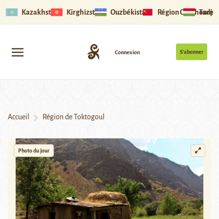
Kazakhstan
Kirghizstan
Ouzbékistan
Région Ouïghoure
Tadjik
S’abonner
Connexion
Accueil
Région de Toktogoul
Photo du jour