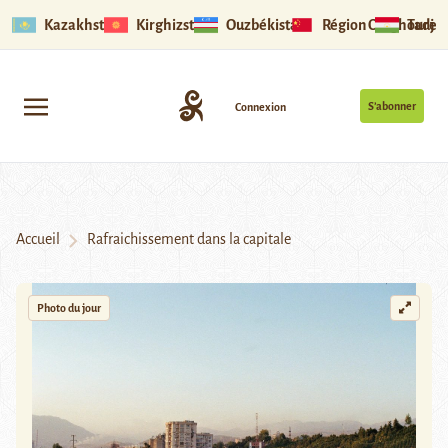
Kazakhstan
Kirghizstan
Ouzbékistan
Région Ouïghoure
Tadjik
S’abonner
Connexion
Accueil
Rafraichissement dans la capitale
Photo du jour