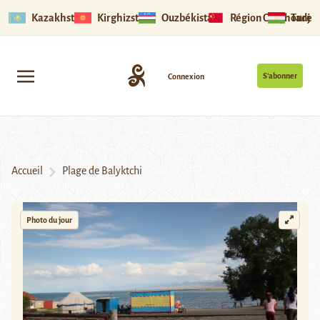
Kazakhstan
Kirghizstan
Ouzbékistan
Région Ouïghoure
Tadjik
S’abonner
Connexion
Accueil
Plage de Balyktchi
Photo du jour