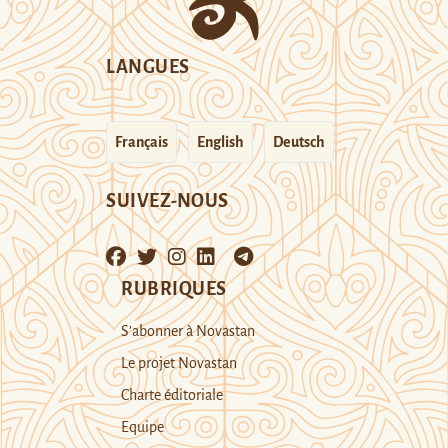
LANGUES
Français
English
Deutsch
SUIVEZ-NOUS
RUBRIQUES
S’abonner à Novastan
Le projet Novastan
Charte éditoriale
Equipe