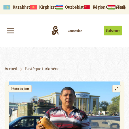
Kazakhstan
Kirghizstan
Ouzbékistan
Région Ouïghoure
Tadjik
S’abonner
Connexion
Accueil
Pastèque turkmène
Photo du jour