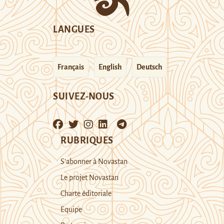
LANGUES
Français
English
Deutsch
SUIVEZ-NOUS
RUBRIQUES
S’abonner à Novastan
Le projet Novastan
Charte éditoriale
Equipe