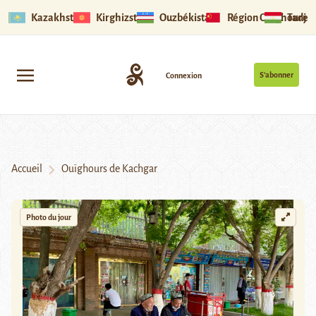
Kazakhstan
Kirghizstan
Ouzbékistan
Région Ouïghoure
Tadjik
S’abonner
Connexion
Accueil
Ouïghours de Kachgar
Photo du jour