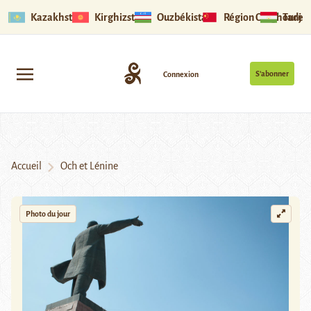
Kazakhstan
Kirghizstan
Ouzbékistan
Région Ouïghoure
Tadjik
S’abonner
Connexion
Accueil
Och et Lénine
Photo du jour