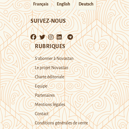
Français
English
Deutsch
SUIVEZ-NOUS
RUBRIQUES
S’abonner à Novastan
Le projet Novastan
Charte éditoriale
Equipe
Partenaires
Mentions légales
Contact
Conditions générales de vente