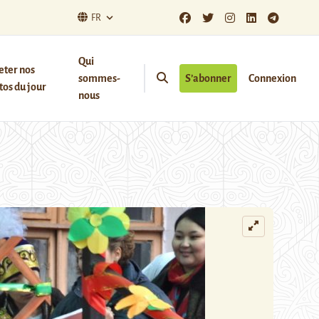
FR
Qui
eter nos
sommes-
S’abonner
Connexion
os du jour
nous