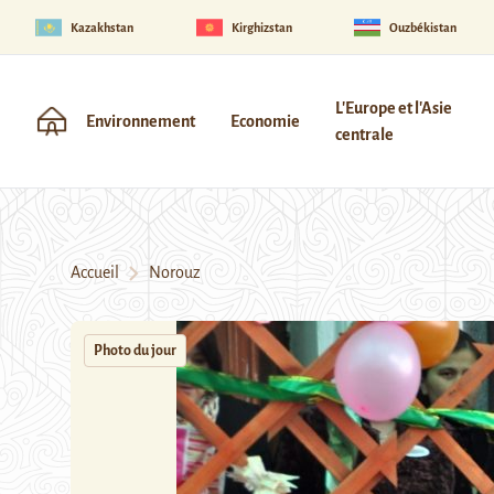
Kazakhstan
Kirghizstan
Ouzbékistan
L'Europe et l'Asie
Environnement
Economie
centrale
Accueil
Norouz
Photo du jour