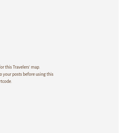
r this Travelers' map.
 your posts before using this
rtcode.