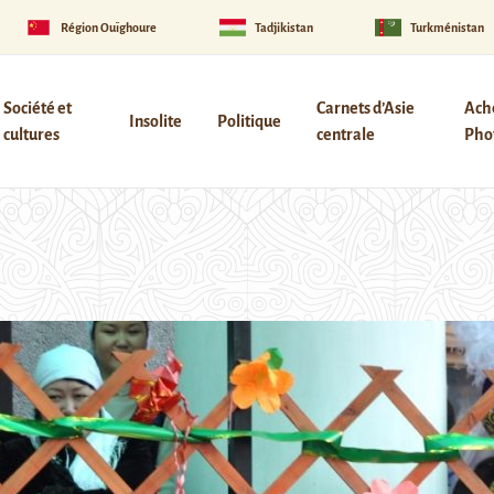
Région Ouïghoure
Tadjikistan
Turkménistan
Société et
Carnets d’Asie
Ach
Insolite
Politique
cultures
centrale
Phot