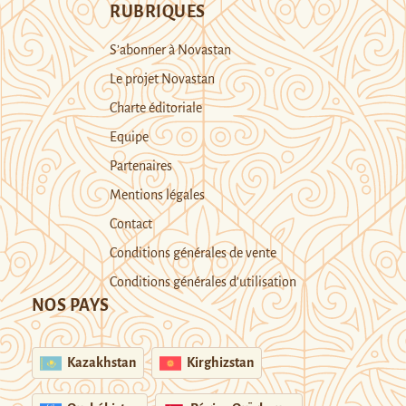
RUBRIQUES
S’abonner à Novastan
Le projet Novastan
Charte éditoriale
Equipe
Partenaires
Mentions légales
Contact
Conditions générales de vente
Conditions générales d’utilisation
NOS PAYS
Kazakhstan
Kirghizstan