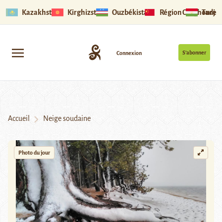
Kazakhstan
Kirghizstan
Ouzbékistan
Région Ouïghoure
Tadjik
S’abonner
Connexion
Accueil
Neige soudaine
Photo du jour