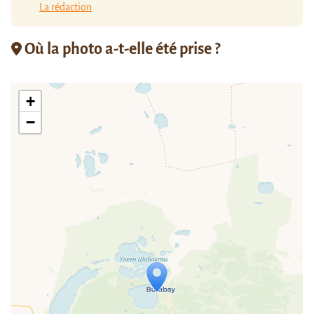
La rédaction
Où la photo a-t-elle été prise ?
+
−
Travelers' Map is loading...
If you see this after your page is
loaded completely, leafletJS files are
missing.