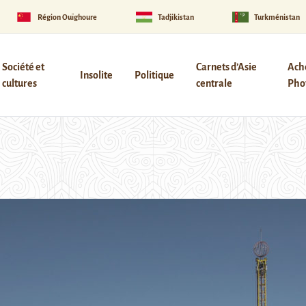
Région Ouïghoure
Tadjikistan
Turkménistan
Société et
Carnets d’Asie
Ach
Insolite
Politique
cultures
centrale
Phot