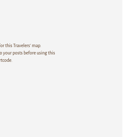
r this Travelers' map.
 your posts before using this
rtcode.