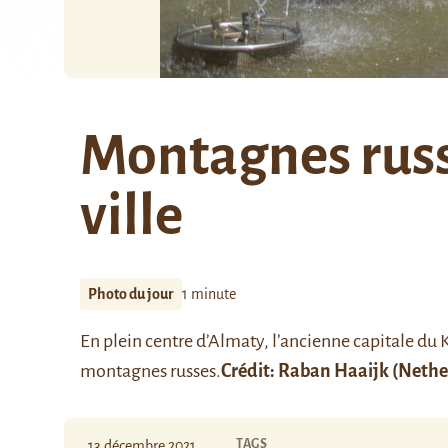
Montagnes russ
ville
Photo du jour
1 minute
En plein centre d’Almaty, l’ancienne capitale du 
montagnes russes.
Crédit:
Raban Haaijk
(Nethe
TAGS
13 décembre 2021