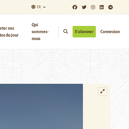
FR
Qui
eter nos
sommes-
S’abonner
Connexion
os du jour
nous