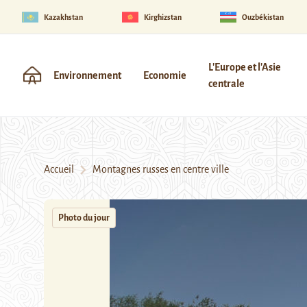
Kazakhstan
Kirghizstan
Ouzbékistan
L'Europe et l'Asie
Environnement
Economie
centrale
Accueil
Montagnes russes en centre ville
Photo du jour