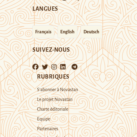
LANGUES
Français
English
Deutsch
SUIVEZ-NOUS
RUBRIQUES
S’abonner à Novastan
Le projet Novastan
Charte éditoriale
Equipe
Partenaires