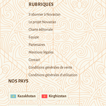
RUBRIQUES
S’abonner à Novastan
Le projet Novastan
Charte éditoriale
Equipe
Partenaires
Mentions légales
Contact
Conditions générales de vente
Conditions générales d’utilisation
NOS PAYS
Kazakhstan
Kirghizstan