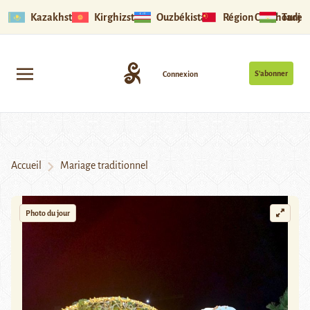
Kazakhstan
Kirghizstan
Ouzbékistan
Région Ouïghoure
Tadjik
S’abonner
Connexion
Accueil
Mariage traditionnel
Photo du jour