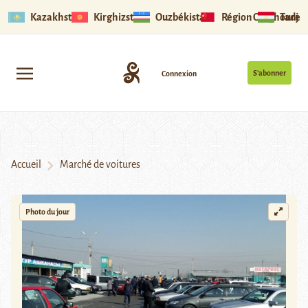
Kazakhstan
Kirghizstan
Ouzbékistan
Région Ouïghoure
Tadjik
S’abonner
Connexion
Accueil
Marché de voitures
Photo du jour