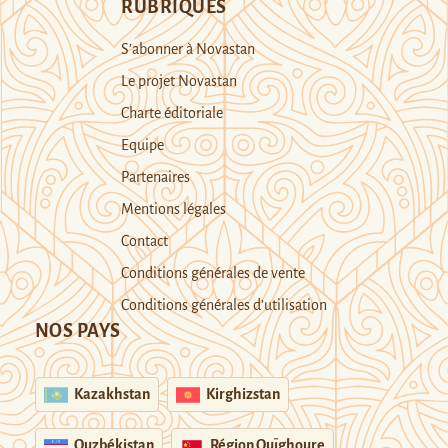
RUBRIQUES
S’abonner à Novastan
Le projet Novastan
Charte éditoriale
Equipe
Partenaires
Mentions légales
Contact
Conditions générales de vente
Conditions générales d’utilisation
NOS PAYS
Kazakhstan
Kirghizstan
Ouzbékistan
Région Ouïghoure