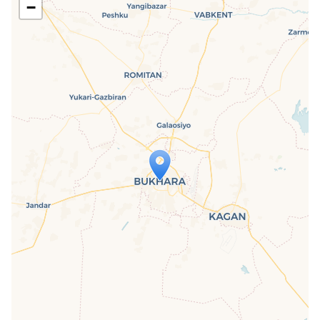
−
Travelers' Map is loading...
If you see this after your page is
loaded completely, leafletJS files are
missing.