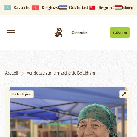
Kazakhstan
Kirghizstan
Ouzbékistan
Région Ouïghoure
Tadjik
S’abonner
Connexion
Accueil
Vendeuse sur le marché de Boukhara
Photo du jour