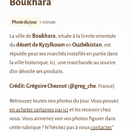
Boukhara
Photo du jour
1 minute
La ville de
Boukhara
, située à la limite orientale
du
désert de
Kyzylkoum
en
Ouzbékistan
, est
réputée pour ses marchés installés en partie dans
la ville historique. Ici, une marchande au sourire
d’or dévoile ses produits.
Crédit: Grégoire Chesnot
(
@greg_che
, France)
Retrouvez
toutes nos photos du jour
. Vous pouvez
en acheter certaines par ici
et les recevoir chez
vous. Vous aimeriez voir vos photos figurer dans
cette rubrique ? N'hésitez pas à nous
contacter.
"