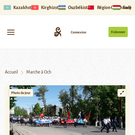
Kazakhstan
Kirghizstan
Ouzbékistan
Région Ouïghoure
Tadjik
S’abonner
Connexion
Accueil
Marche à Och
Photo du jour