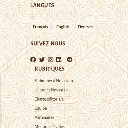
LANGUES
Français
English
Deutsch
SUIVEZ-NOUS
RUBRIQUES
S’abonner à Novastan
Le projet Novastan
Charte éditoriale
Equipe
Partenaires
Mentions légales