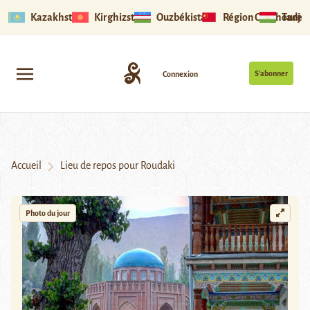
Kazakhstan
Kirghizstan
Ouzbékistan
Région Ouïghoure
Tadjik
S’abonner
Connexion
Accueil
Lieu de repos pour Roudaki
Photo du jour