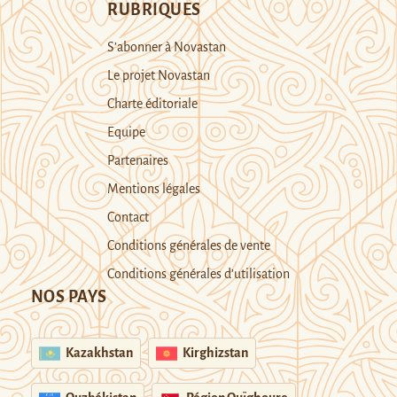
RUBRIQUES
S’abonner à Novastan
Le projet Novastan
Charte éditoriale
Equipe
Partenaires
Mentions légales
Contact
Conditions générales de vente
Conditions générales d’utilisation
NOS PAYS
Kazakhstan
Kirghizstan