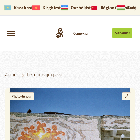
Kazakhstan
Kirghizstan
Ouzbékistan
Région Ouïghoure
Tadjik
S’abonner
Connexion
Accueil
Le temps qui passe
Photo du jour