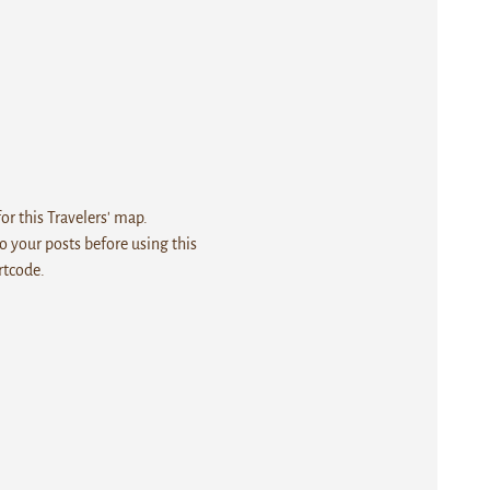
r this Travelers' map.
 your posts before using this
rtcode.