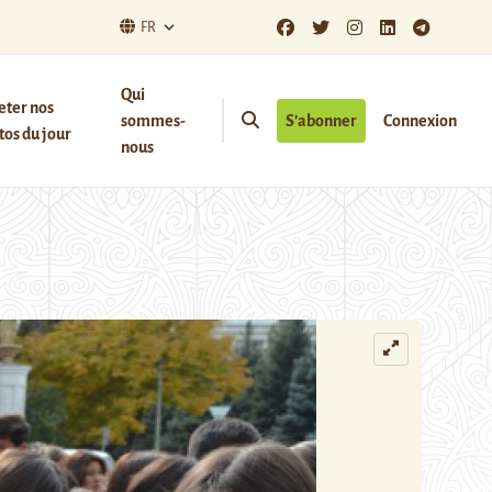
FR
Qui
eter nos
sommes-
S’abonner
Connexion
os du jour
nous