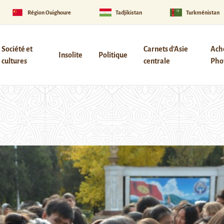
Région Ouïghoure
Tadjikistan
Turkménistan
Société et
Carnets d’Asie
Ach
Insolite
Politique
cultures
centrale
Phot