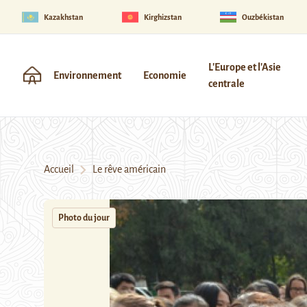
Kazakhstan
Kirghizstan
Ouzbékistan
L'Europe et l'Asie
Environnement
Economie
centrale
Accueil
Le rêve américain
Photo du jour