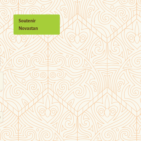
Soutenir
Novastan
n