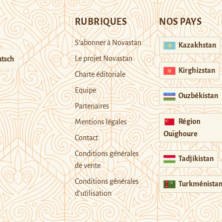
RUBRIQUES
NOS PAYS
S’abonner à Novastan
Kazakhstan
Le projet Novastan
tsch
Kirghizstan
Charte éditoriale
Equipe
Ouzbékistan
Partenaires
Région
Mentions légales
Ouïghoure
Contact
Conditions générales
Tadjikistan
de vente
Conditions générales
Turkménista
d’utilisation