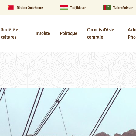
Région Ouïghoure
Tadjikistan
Turkménistan
Société et
Carnets d’Asie
Ach
Insolite
Politique
cultures
centrale
Phot