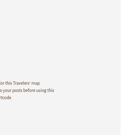
r this Travelers' map.
 your posts before using this
rtcode.