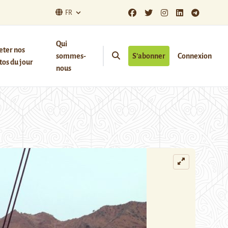
FR
Qui
eter nos
sommes-
S’abonner
Connexion
os du jour
nous