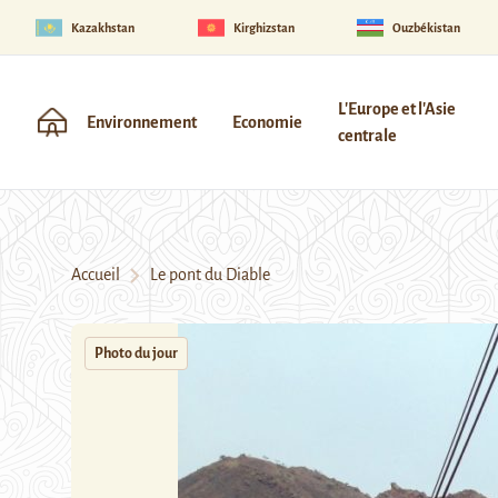
Kazakhstan
Kirghizstan
Ouzbékistan
L'Europe et l'Asie
Environnement
Economie
centrale
Accueil
Le pont du Diable
Photo du jour