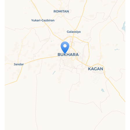
Travelers' Map is loading...
If you see this after your page is
loaded completely, leafletJS files are
missing.