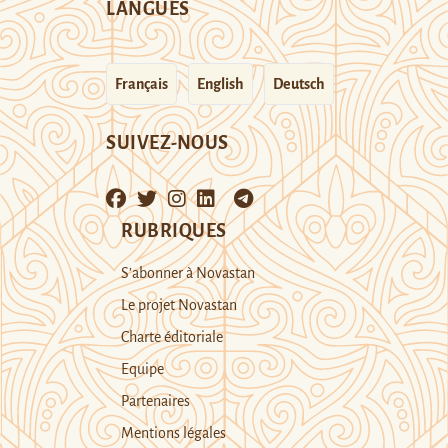
LANGUES
Français
English
Deutsch
SUIVEZ-NOUS
RUBRIQUES
S’abonner à Novastan
Le projet Novastan
Charte éditoriale
Equipe
Partenaires
Mentions légales