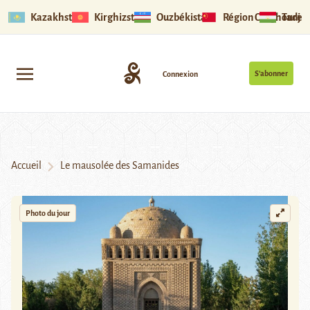
Kazakhstan
Kirghizstan
Ouzbékistan
Région Ouïghoure
Tadjik
S’abonner
Connexion
Accueil
Le mausolée des Samanides
Photo du jour