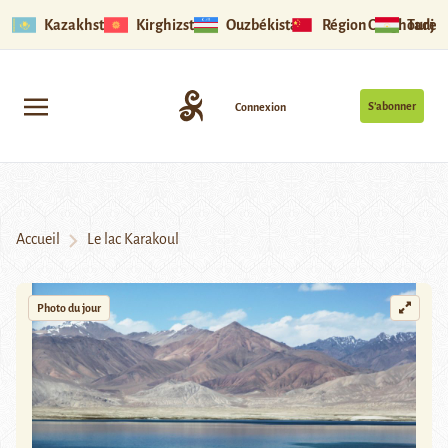
Kazakhstan
Kirghizstan
Ouzbékistan
Région Ouïghoure
Tadjik
S’abonner
Connexion
Accueil
Le lac Karakoul
Photo du jour