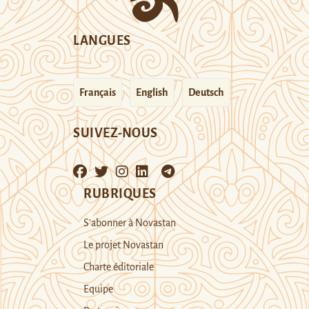
LANGUES
Français
English
Deutsch
SUIVEZ-NOUS
RUBRIQUES
S’abonner à Novastan
Le projet Novastan
Charte éditoriale
Equipe