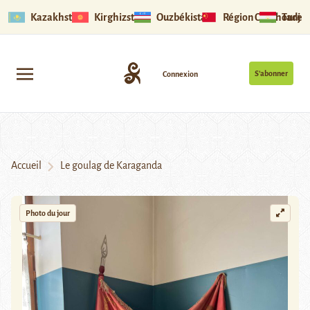
Kazakhstan
Kirghizstan
Ouzbékistan
Région Ouïghoure
Tadjik
S’abonner
Connexion
Accueil
Le goulag de Karaganda
Photo du jour