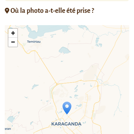
Où la photo a-t-elle été prise ?
+
−
Travelers' Map is loading...
If you see this after your page is
loaded completely, leafletJS files are
missing.