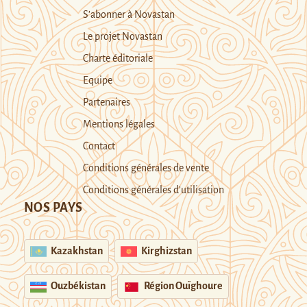
S’abonner à Novastan
Le projet Novastan
Charte éditoriale
Equipe
Partenaires
Mentions légales
Contact
Conditions générales de vente
Conditions générales d’utilisation
NOS PAYS
Kazakhstan
Kirghizstan
Ouzbékistan
Région Ouïghoure