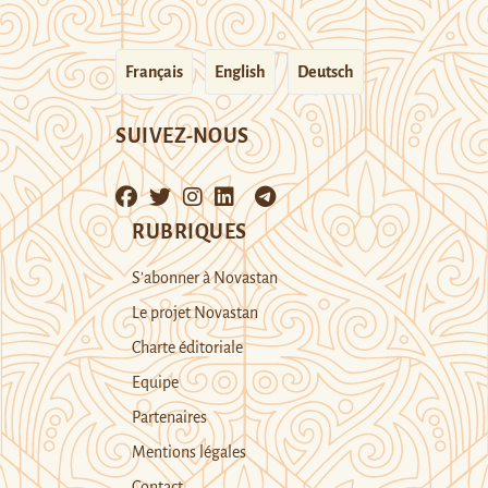
Français
English
Deutsch
SUIVEZ-NOUS
RUBRIQUES
S’abonner à Novastan
Le projet Novastan
Charte éditoriale
Equipe
Partenaires
Mentions légales
Contact