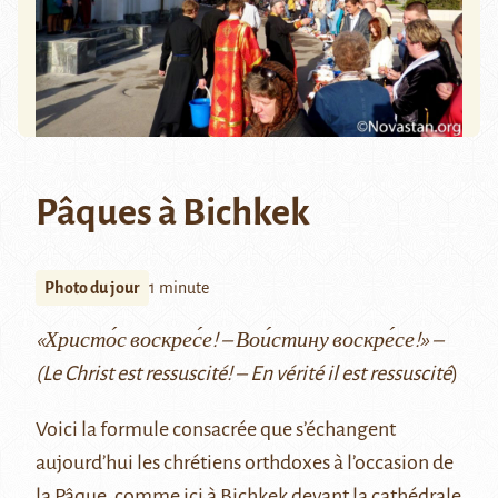
Pâques à Bichkek
Photo du jour
1 minute
«Христо́с воскрес́е! –
Вои́стину воскре́се!» –
(
Le Christ est ressuscité! – En vérité il est ressuscité
)
Voici la formule consacrée que s’échangent
aujourd’hui les chrétiens orthdoxes à l’occasion de
la Pâque, comme ici à Bichkek devant la cathédrale