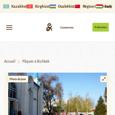
Kazakhstan
Kirghizstan
Ouzbékistan
Région Ouïghoure
Tadjik
S’abonner
Connexion
Accueil
Pâques à Bichkek
Photo du jour