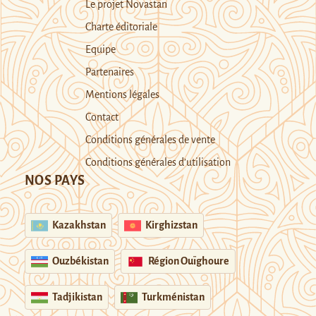
Le projet Novastan
Charte éditoriale
Equipe
Partenaires
Mentions légales
Contact
Conditions générales de vente
Conditions générales d’utilisation
NOS PAYS
Kazakhstan
Kirghizstan
Ouzbékistan
Région Ouïghoure
Tadjikistan
Turkménistan