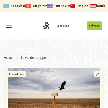
Kazakhstan
Kirghizstan
Ouzbékistan
Région Ouïghoure
Tadjik
S’abonner
Connexion
Accueil
La vie des steppes
Photo du jour