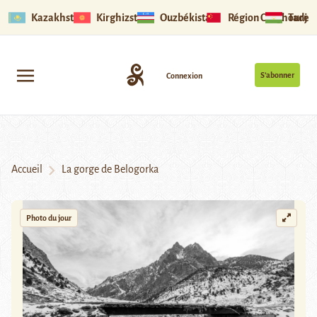
Kazakhstan
Kirghizstan
Ouzbékistan
Région Ouïghoure
Tadjik
S’abonner
Connexion
Accueil
La gorge de Belogorka
Photo du jour