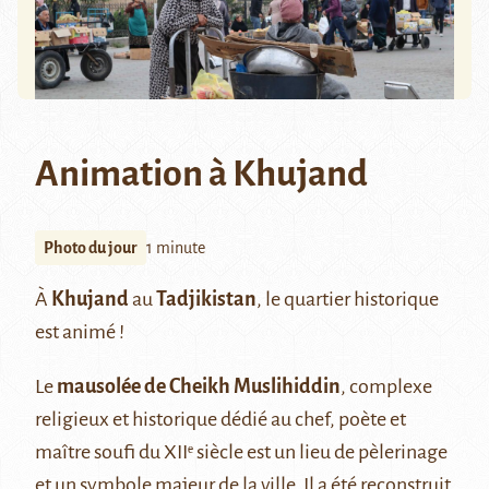
Animation à Khujand
Photo du jour
1 minute
À
Khujand
au
Tadjikistan
, le quartier historique
est animé !
Le
mausolée de Cheikh Muslihiddin
, complexe
religieux et historique dédié au chef, poète et
maître soufi du XIIᵉ siècle est un lieu de pèlerinage
et un symbole majeur de la ville. Il a été reconstruit