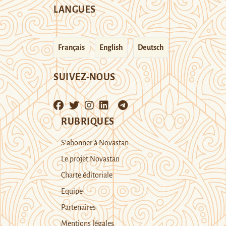
LANGUES
Français
English
Deutsch
SUIVEZ-NOUS
RUBRIQUES
S’abonner à Novastan
Le projet Novastan
Charte éditoriale
Equipe
Partenaires
Mentions légales