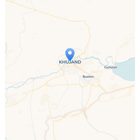
Travelers' Map is loading...
If you see this after your page is
loaded completely, leafletJS files are
missing.