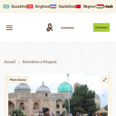
Kazakhstan
Kirghizstan
Ouzbékistan
Région Ouïghoure
Tadjik
S’abonner
Connexion
Accueil
Animation à Khujand
Photo du jour