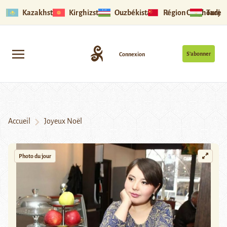
Kazakhstan
Kirghizstan
Ouzbékistan
Région Ouïghoure
Tadjik
S’abonner
Connexion
Accueil
Joyeux Noël
Photo du jour