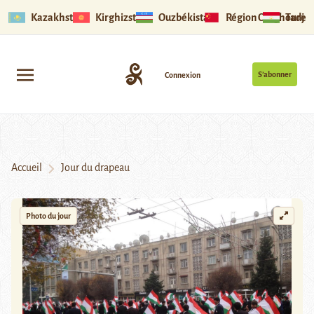
Kazakhstan
Kirghizstan
Ouzbékistan
Région Ouïghoure
Tadjik
S’abonner
Connexion
Accueil
Jour du drapeau
Photo du jour