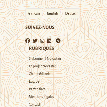
Français
English
Deutsch
SUIVEZ-NOUS
RUBRIQUES
S’abonner à Novastan
Le projet Novastan
Charte éditoriale
Equipe
Partenaires
Mentions légales
Contact