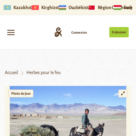
Kazakhstan
Kirghizstan
Ouzbékistan
Région Ouïghoure
Tadjik
S’abonner
Connexion
Accueil
Herbes pour le feu
Photo du jour