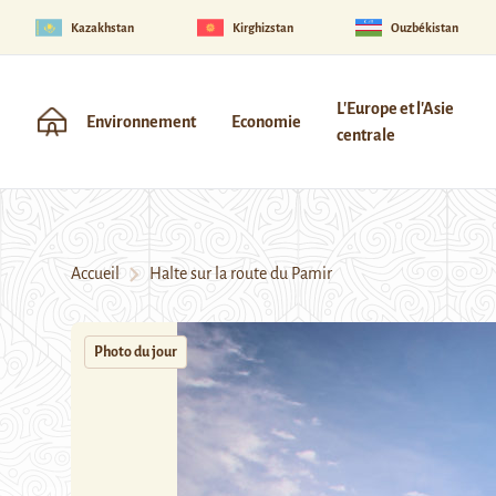
Kazakhstan
Kirghizstan
Ouzbékistan
L'Europe et l'Asie
Environnement
Economie
centrale
Accueil
Halte sur la route du Pamir
Photo du jour