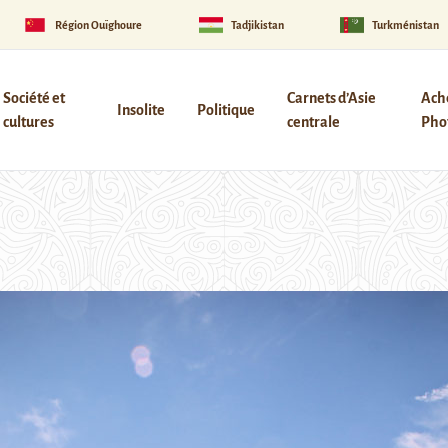
Région Ouïghoure
Tadjikistan
Turkménistan
Société et
Carnets d’Asie
Ach
Insolite
Politique
cultures
centrale
Phot