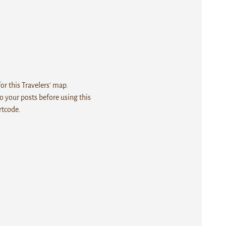
r this Travelers' map.
 your posts before using this
rtcode.