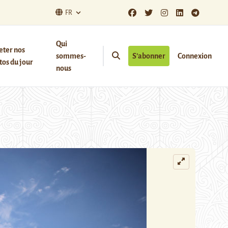
FR
Qui
eter nos
sommes-
S’abonner
Connexion
os du jour
nous