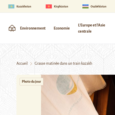
Kazakhstan
Kirghizstan
Ouzbékistan
L'Europe et l'Asie
Environnement
Economie
centrale
Accueil
Grasse matinée dans un train kazakh
Photo du jour