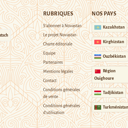
RUBRIQUES
NOS PAYS
S’abonner à Novastan
Kazakhstan
Le projet Novastan
tsch
Kirghizstan
Charte éditoriale
Equipe
Ouzbékistan
Partenaires
Région
Mentions légales
Ouïghoure
Contact
Conditions générales
Tadjikistan
de vente
Conditions générales
Turkménista
d’utilisation