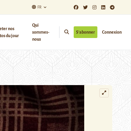
FR
Qui
eter nos
sommes-
S’abonner
Connexion
os du jour
nous