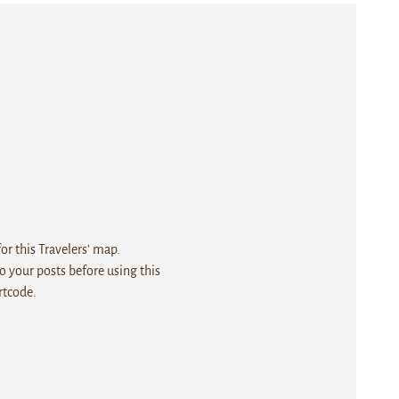
r this Travelers' map.
 your posts before using this
rtcode.