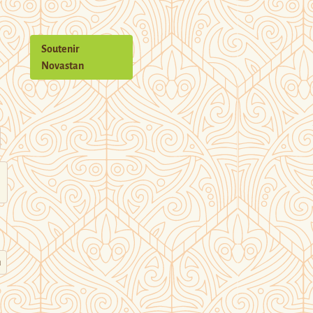
Soutenir
Novastan
n