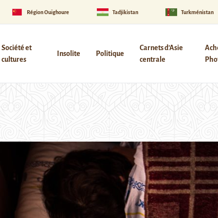
Région Ouïghoure
Tadjikistan
Turkménistan
Société et
Carnets d’Asie
Ach
Insolite
Politique
cultures
centrale
Phot