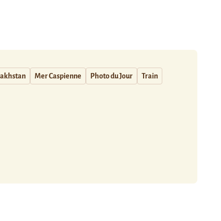
akhstan
Mer Caspienne
Photo du Jour
Train