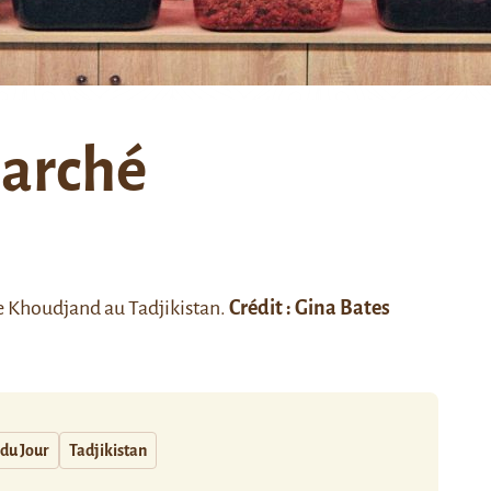
marché
e
Khoudjand
au Tadjikistan.
Crédit : Gina Bates
.
du Jour
Tadjikistan