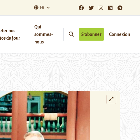
FR
Qui
eter nos
sommes-
S’abonner
Connexion
os du jour
nous