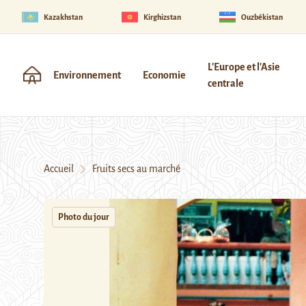
Kazakhstan
Kirghizstan
Ouzbékistan
L'Europe et l'Asie
Environnement
Economie
centrale
Accueil
Fruits secs au marché
Photo du jour