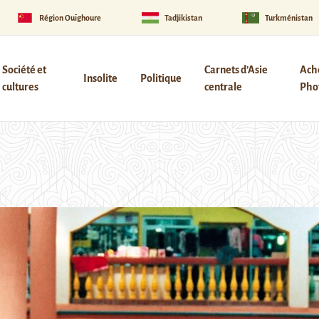
Région Ouïghoure
Tadjikistan
Turkménistan
Société et
Carnets d’Asie
Ach
Insolite
Politique
cultures
centrale
Phot