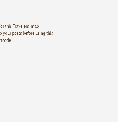
r this Travelers' map.
 your posts before using this
rtcode.