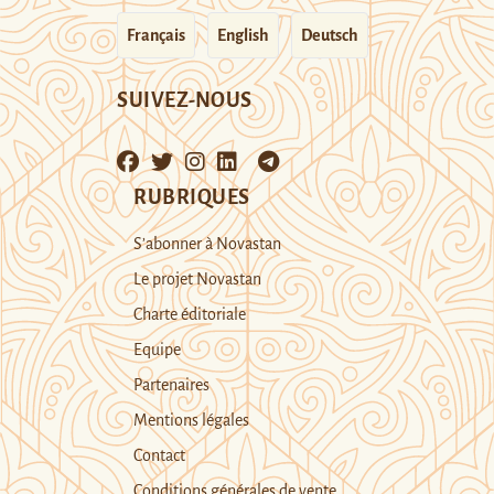
Français
English
Deutsch
SUIVEZ-NOUS
RUBRIQUES
S’abonner à Novastan
Le projet Novastan
Charte éditoriale
Equipe
Partenaires
Mentions légales
Contact
Conditions générales de vente