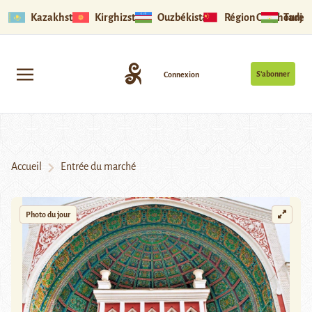
Kazakhstan
Kirghizstan
Ouzbékistan
Région Ouïghoure
Tadjik
S’abonner
Connexion
Accueil
Entrée du marché
Photo du jour