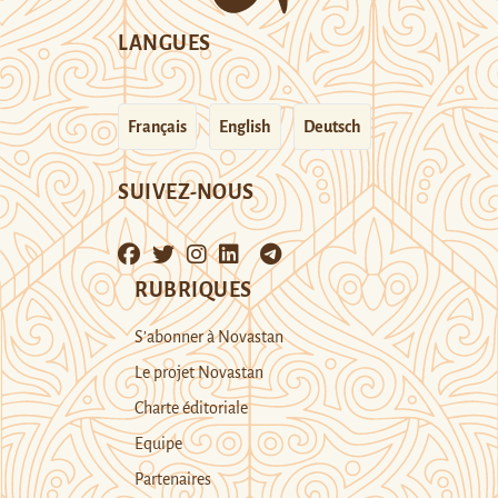
LANGUES
Français
English
Deutsch
SUIVEZ-NOUS
RUBRIQUES
S’abonner à Novastan
Le projet Novastan
Charte éditoriale
Equipe
Partenaires