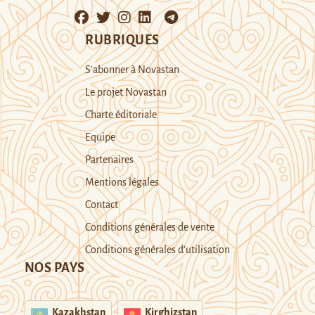
RUBRIQUES
S’abonner à Novastan
Le projet Novastan
Charte éditoriale
Equipe
Partenaires
Mentions légales
Contact
Conditions générales de vente
Conditions générales d’utilisation
NOS PAYS
Kazakhstan
Kirghizstan