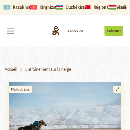
Kazakhstan
Kirghizstan
Ouzbékistan
Région Ouïghoure
Tadjik
S’abonner
Connexion
Accueil
Entraînement sur la neige
Photo du jour