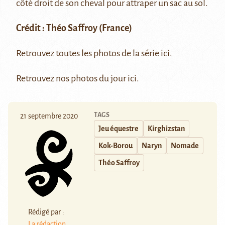
côté droit de son cheval pour attraper un sac au sol.
Crédit :
Théo Saffroy
(France)
Retrouvez toutes les photos de la série
ici
.
Retrouvez nos photos du jour
ici
.
TAGS
21 septembre 2020
Jeu équestre
Kirghizstan
Kok-Borou
Naryn
Nomade
Théo Saffroy
Rédigé par :
La rédaction